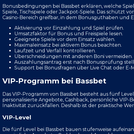
Bonusbedingungen bei Bassbet erklären, welche Spiele z
Spiele, Tischspiele oder Jackpot-Spiele. Das schützt vo
Casino-Bereich greifbar, in dem Bonusguthaben und 
Aktivierung vor Einzahlung und Spiel prüfen.
Umsatzfaktor für Bonus und Freispiele lesen.
Geeignete Spiele vor dem Einsatz wählen.
Maximaleinsatz bei aktivem Bonus beachten.
Laufzeit und Verfall kontrollieren.
Überschneidungen mit anderen Boni vermeiden.
Auszahlungsantrag erst nach Bonusprüfung stell
Support bei Bonusfragen über Live Chat oder E-M
VIP-Programm bei Bassbet
Das VIP-Programm von Bassbet besteht aus fünf Leve
personalisierte Angebote, Cashback, persönliche VIP-B
Inaktivität zurückfallen. Deshalb ist der praktische
VIP-Level
Die fünf Level bei Bassbet bauen stufenweise aufeina