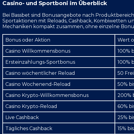
Casino- und Sportboni im Überblick
Bei Bassbet sind Bonusangebote nach Produktbereich 
Sportaktionen mit Reloads, Cashback, Kombiwetten und
Mechaniken kompakt zusammen, ohne einzelne Bonus
Bonus oder Aktion
Wert o
Casino Willkommensbonus
100% b
Ersteinzahlungs-Sportbonus
100% b
Casino wöchentlicher Reload
50 Frei
Casino Wochenend-Reload
50% bi
Casino Krypto-Willkommensbonus
200% b
Casino Krypto-Reload
60% bi
Live Cashback
25% bi
Tägliches Cashback
15% bi