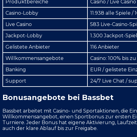
Produktbereiche
Casino / Live Casin
Casino-Lobby
11.938 alle Spiele / 
Live Casino
583 Live-Casino-Spi
Jackpot-Lobby
1.300 Jackpot-Spie
Gelistete Anbieter
116 Anbieter
Willkommensangebote
Casino: 100% bis zu
Banking
EUR / gelistete Ei
Support
24/7 Live Chat / 
Bonusangebote bei Bassbet
Bassbet arbeitet mit Casino- und Sportaktionen, die E
Willkommensangebot, einen Sportbonus zur ersten Ei
Turniere. Jeder Bonus hat eigene Aktivierung, Laufzei
auch der klare Ablauf bis zur Freigabe.