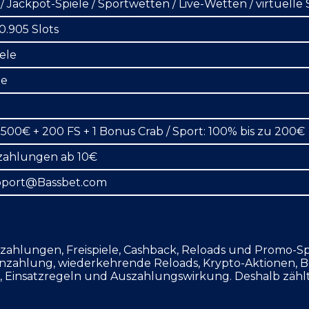
o / Jackpot-Spiele / Sportwetten / Live-Wetten / virtuelle
10.905 Slots
ele
le
 500€ + 200 FS + 1 Bonus Crab / Sport: 100% bis zu 200€
nzahlungen ab 10€
support@Bassbet.com
inzahlungen, Freispiele, Cashback, Reloads und Promo-S
nzahlung, wiederkehrende Reloads, Krypto-Aktionen, B
t, Einsatzregeln und Auszahlungswirkung. Deshalb zähl