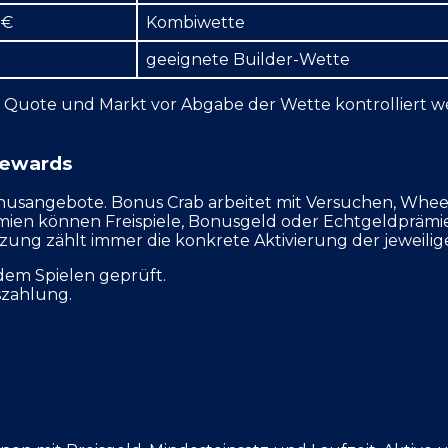
0€
Kombiwette
geeignete Builder-Wette
 Quote und Markt vor Abgabe der Wette kontrolliert wer
Rewards
onusangebote. Bonus Crab arbeitet mit Versuchen, Whe
n können Freispiele, Bonusgeld oder Echtgeldprämien 
zung zählt immer die konkrete Aktivierung der jeweilig
em Spielen geprüft.
szahlung.