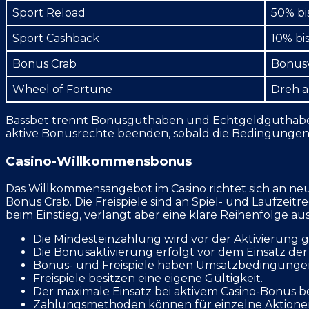
Sport Reload
50% bi
Sport Cashback
10% bi
Bonus Crab
Bonus
Wheel of Fortune
Dreh 
Bassbet trennt Bonusguthaben und Echtgeldguthaben,
aktive Bonusrechte beenden, sobald die Bedingungen n
Casino-Willkommensbonus
Das Willkommensangebot im Casino richtet sich an neue
Bonus Crab. Die Freispiele sind an Spiel- und Laufze
beim Einstieg, verlangt aber eine klare Reihenfolge a
Die Mindesteinzahlung wird vor der Aktivierung g
Die Bonusaktivierung erfolgt vor dem Einsatz der
Bonus- und Freispiele haben Umsatzbedingunge
Freispiele besitzen eine eigene Gültigkeit.
Der maximale Einsatz bei aktivem Casino-Bonus b
Zahlungsmethoden können für einzelne Aktionen